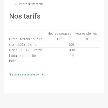
Vente de matériel.
Nos tarifs
Heures creuses
Heures pleines
Prix du terrain pour 1h
12€
18€
Carte 50€+5€ offert
50€
Carte 100€+20€ offert
100€
Location raquette +
1€
balle
1
La carte a une validité de 1 an.